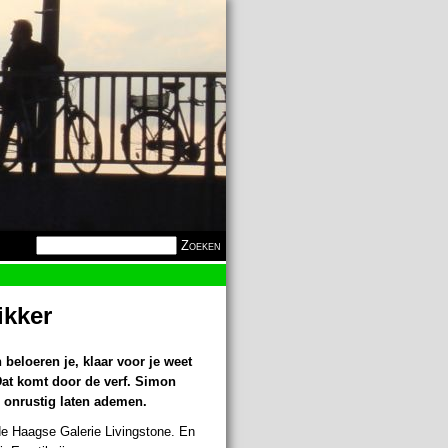
Zoekveld
Zoeken
ikker
eloeren je, klaar voor je weet
Dat komt door de verf.
Simon
p, onrustig laten ademen.
 de Haagse Galerie Livingstone. En