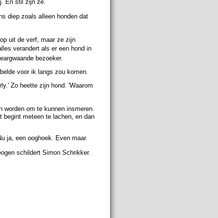
j.
En stil zijn ze.
s diep zoals alleen honden dat
p uit de verf, maar ze zijn
lles verande­rt als er een hond in
 geargwaande bezoeker.
pbelde voor ik langs zou komen.
y.' Zo heette zijn hond. '
Waarom
ren worden om te kunnen insmeren.
mt begint meteen te lachen, en dan
Nu ja, een ooghoek. Even maar.
ogen schildert Simon Schrikker.