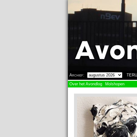
Overslaan en naar de algemene inhoud gaan
Archief:
TERU
Over het Avondlog
Molshopen