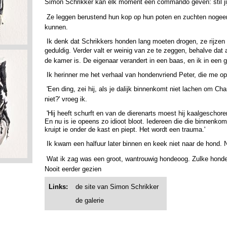
Simon Schrikker kan elk moment een commando geven: stil ji
Ze leggen berustend hun kop op hun poten en zuchten nogeen
kunnen.
Ik denk dat Schrikkers honden lang moeten drogen, ze rijzen o
geduldig.
Verder valt er weinig van ze te zeggen, behalve dat a
de kamer is. De eigenaar verandert in een baas, en ik in een
Ik herinner me het verhaal van hondenvriend Peter, die me o
'Een ding, zei hij, als je dalijk binnenkomt niet lachen om Charl
niet?' vroeg ik.
'Hij heeft schurft en van de dierenarts moest hij kaalgescho
En nu is ie opeens zo idioot bloot. Iedereen die die binnenko
kruipt ie onder de kast en piept. Het wordt een trauma.'
Ik kwam een halfuur later binnen en keek niet naar de hond.
Wat ik zag was een groot, wantrouwig hondeoog.
Zulke honde
Nooit eerder gezien
Links:
de site van Simon Schrikker
de galerie