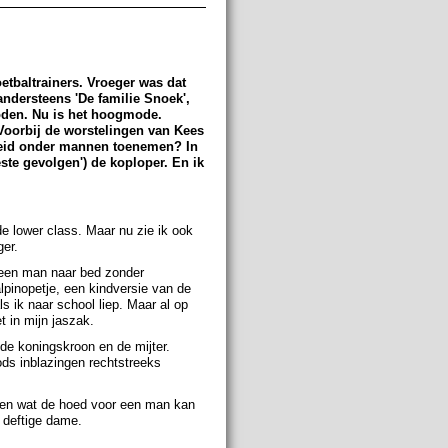
tbaltrainers. Vroeger was dat
andersteens 'De familie Snoek',
oden. Nu is het hoogmode.
. Voorbij de worstelingen van Kees
heid onder mannen toenemen? In
ste gevolgen') de koploper. En ik
e lower class. Maar nu zie ik ook
er.
 geen man naar bed zonder
pinopetje, een kindversie van de
s ik naar school liep. Maar al op
et in mijn jaszak.
de koningskroon en de mijter.
ds inblazingen rechtstreeks
jpen wat de hoed voor een man kan
 deftige dame.