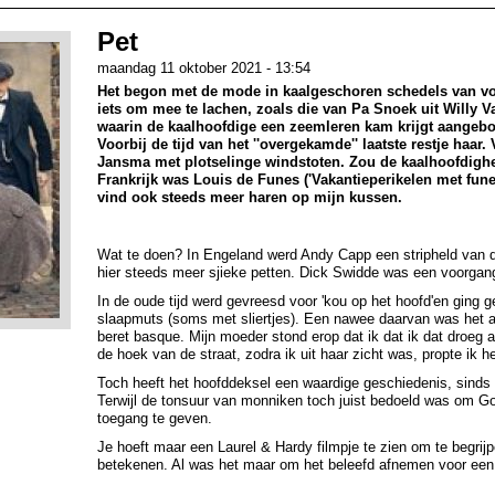
Pet
maandag 11 oktober 2021 - 13:54
Het begon met de mode in kaalgeschoren schedels van voe
iets om mee te lachen, zoals die van Pa Snoek uit Willy V
waarin de kaalhoofdige een zeemleren kam krijgt aangeb
Voorbij de tijd van het ''overgekamde'' laatste restje haar
Jansma met plotselinge windstoten. Zou de kaalhoofdig
Frankrijk was Louis de Funes ('Vakantieperikelen met fune
vind ook steeds meer haren op mijn kussen.
Wat te doen? In Engeland werd Andy Capp een stripheld van d
hier steeds meer sjieke petten. Dick Swidde was een voorgang
In de oude tijd werd gevreesd voor 'kou op het hoofd'en ging
slaapmuts (soms met sliertjes). Een nawee daarvan was het al
beret basque. Mijn moeder stond erop dat ik dat ik dat droeg al
de hoek van de straat, zodra ik uit haar zicht was, propte ik h
Toch heeft het hoofddeksel een waardige geschiedenis, sinds 
Terwijl de tonsuur van monniken toch juist bedoeld was om Go
toegang te geven.
Je hoeft maar een Laurel & Hardy filmpje te zien om te begri
betekenen. Al was het maar om het beleefd afnemen voor een