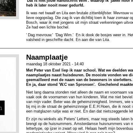
'Dat is niet jouw handschrift Wim'. Waarop ik 'jawel hoor 
heb ik later nooit meer gedurfd.
Ik was net twaalf en Lita een brutale zittenblijfster. Mevrouw v
lieve oogopslag. Die zag ik van dichtbij toen ik haar zomaar
Bosch, waar ik met jongens uit mijn straat verkenningen uitvo
Ze had een lichte bochel.
' Dag mevrouw.' 'Dag Wim.' En ik dook de bosjes weer in. Het
valsheid in geschrifte dacht. En aan die van Lita.
Naamplaatje
maandag 18 oktober 2021 - 14:40
Met Peter van Exel liep ik naar school. Wat we deelden w
naamplaatjes naast huisdeuren. De mooiste vonden we die 
geemailleerd met de naam van de bewoners in sierletters. ''
En ja, daar stond 'W.C van Spronsen'. Giechelend maakte
Niet lang daarna stonden niet alleen de naam en voornaam va
vaak ook de voornamen van hun kinderen. Wat me niet beviel. 
van mijn vader. Beter was de geheimzinnigheid. Immers, wie
bij mij in de straat de geheimzinnige E.E.H.Hoen, die ik nooit
een matglazen ruitje was er niet. En dan dat nietszeggende le
Er zijn nu winkels als Peters' Letters, maar nog steeds late
brengt op de huisnummers. Amsterdamse huisnummers van rond
lettertype, op ijzer in zwart op wit. Helaas heeft mijn boven