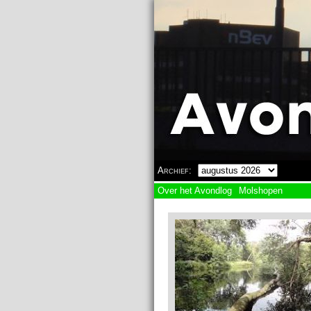
Overslaan en naar de algemene inhoud gaan
Archief:
Over het Avondlog
Molshopen