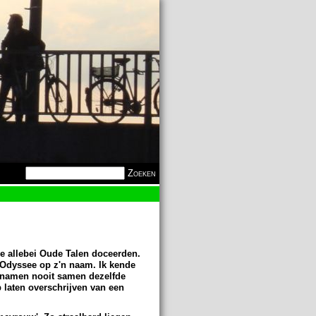
Zoekveld
Zoeken
ze allebei Oude Talen doceerden.
 Odyssee op z'n naam. Ik kende
namen nooit samen dezelfde
p laten overschrijven van een