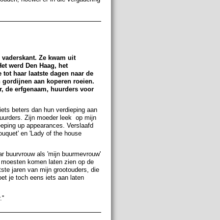
 vaderskant. Ze kwam uit
Het werd Den Haag, het
 tot haar laatste dagen naar de
 gordijnen aan koperen roeien.
r, de erfgenaam, huurders voor
iets beters dan hun verdieping aan
huurders. Zijn moeder leek op mijn
eeping up appearances. Verslaafd
ouquet' en 'Lady of the house
ar buurvrouw als 'mijn buurmevrouw'
n moesten komen laten zien op de
ste jaren van mijn grootouders, die
et je toch eens iets aan laten
.''