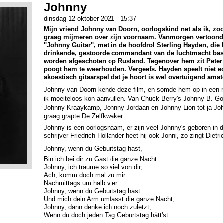
Johnny
dinsdag 12 oktober 2021 - 15:37
Mijn vriend Johnny van Doorn, oorlogskind net als ik, z
graag mijmeren over zijn voornaam. Vanmorgen vertoonde
''Johnny Guitar'', met in de hoofdrol Sterling Hayden, die
drinkende, gestoorde commandant van de luchtmacht bas
worden afgeschoten op Rusland. Tegenover hem zit Peter S
poogt hem te weerhouden. Vergeefs. Hayden speelt niet ech
akoestisch gitaarspel dat je hoort is wel overtuigend amat
Johnny van Doorn kende deze film, en somde hem op in een r
ik moeiteloos kon aanvullen. Van Chuck Berry's Johnny B. Go
Johnny Kraaykamp, Johnny Jordaan en Johnny Lion tot ja Johnn
graag grapte De Zelfkwaker.
Johnny is een oorlogsnaam, er zijn veel Johnny's geboren in di
schrijver Friedrich Hollander heet hij ook Jonni, zo zingt Dietr
Johnny, wenn du Geburtstag hast,
Bin ich bei dir zu Gast die ganze Nacht.
Johnny, ich träume so viel von dir,
Ach, komm doch mal zu mir
Nachmittags um halb vier.
Johnny, wenn du Geburtstag hast
Und mich dein Arm umfasst die ganze Nacht,
Johnny, dann denke ich noch zuletzt,
Wenn du doch jeden Tag Geburtstag hätt'st.