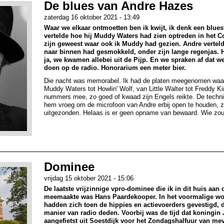
De blues van Andre Hazes
zaterdag 16 oktober 2021 - 13:49
Waar we elkaar ontmoetten ben ik kwijt, ik denk een bluesf
vertelde hoe hij Muddy Waters had zien optreden in het 
zijn geweest waar ook ik Muddy had gezien. Andre vertel
naar binnen had gesmokkeld, onder zijn lange regenjas. H
ja, we kwamen allebei uit de Pijp. En we spraken af dat 
doen op de radio. Honorarium een meter bier.
Die nacht was memorabel. Ik had de platen meegenomen waa
Muddy Waters tot Howlin' Wolf, van Little Walter tot Freddy K
nummers mee, zo goed of kwaad zijn Engels reikte. De techni
hem vroeg om de microfoon van Andre erbij open te houden, zo
uitgezonden. Helaas is er geen opname van bewaard. Wie zou
Dominee
vrijdag 15 oktober 2021 - 15:06
De laatste vrijzinnige vpro-dominee die ik in dit huis a
meemaakte was Hans Paardekooper. In het voormalige wo
hadden zich toen de hippies en actievoerders gevestigd, 
manier van radio deden. Voorbij was de tijd dat koningin
aangefietst uit Soestdijk voor het Zondagshalfuur van me