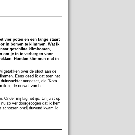
met vier poten en een lange staart
door in bomen te klimmen. Wat ik
en naar geschikte klimbomen,
n om je in te verbergen voor
trekken. Honden klimmen niet in
ilgetakken over de sloot aan de
klimmen. Eens deed ik dat toen het
n duinwachter aangezet, die ''Kom
 ik bij de oerwet van het
. Onder mij lag het ijs. En juist op
s nu zo ver doorgebogen dat ik hem
 De schotsen opzij duwend kwam ik