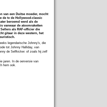
oon van een Duitse moeder, mocht
 de tv de Hollywood-classic
 later beroemd werd als de
is vanwaar de atoomraketten
ellers als RAF-officier die
t gitaar in deze western, het
euristisch.
eeks legendarische Johnny's, die
ode tot Johnny Halliday, van
y de Selfkicker. of zoals hij zelf
e jaren. In de oerversie van
ich hem ook.