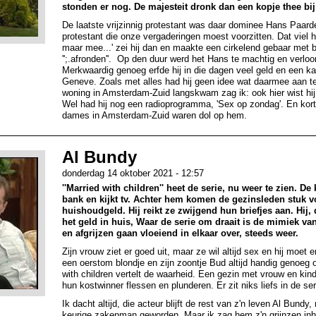
stonden er nog. De majesteit dronk dan een kopje thee bij
De laatste vrijzinnig protestant was daar dominee Hans Paarde
protestant die onze vergaderingen moest voorzitten. Dat viel 
maar mee...' zei hij dan en maakte een cirkelend gebaar met
'';.afronden''. Op den duur werd het Hans te machtig en verloo
Merkwaardig genoeg erfde hij in die dagen veel geld en een ka
Geneve. Zoals met alles had hij geen idee wat daarmee aan te 
woning in Amsterdam-Zuid langskwam zag ik: ook hier wist hij
Wel had hij nog een radioprogramma, 'Sex op zondag'. En kor
dames in Amsterdam-Zuid waren dol op hem.
Al Bundy
donderdag 14 oktober 2021 - 12:57
''Married with children'' heet de serie, nu weer te zien. De
bank en kijkt tv. Achter hem komen de gezinsleden stuk v
huishoudgeld. Hij reikt ze zwijgend hun briefjes aan. Hij,
het geld in huis, Waar de serie om draait is de mimiek va
en afgrijzen gaan vloeiend in elkaar over, steeds weer.
Zijn vrouw ziet er goed uit, maar ze wil altijd sex en hij moet e
een oerstom blondje en zijn zoontje Bud altijd handig genoeg
with children vertelt de waarheid. Een gezin met vrouw en kin
hun kostwinner flessen en plunderen. Er zit niks liefs in de se
Ik dacht altijd, die acteur blijft de rest van z'n leven Al Bundy
keurige zakenman geworden. Maar ik zag hem z'n grijnzen inho