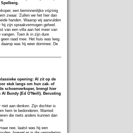
 Spelberg.
koper, een beminnenlijke vrijzinig
hem zwaar. 'Zullen we het hier dan
 beide handen. Waarop wij aanvulden
r hij zijn spraakvermogen geheel.
st van een villa aan het meer van
vangen. Toen ik in zijn dure
 geen raad mee. Het huis was leeg.
t daarop was hij weer dominee. De
 klassieke opening: Al zit op de
oor stuk langs om hun zak- of
 de schoenverkoper, brengt hier
n Al Bundy (Ed O'Neill). Berusting
r niet aan denken. Zijn dochter is
 om hem te bedonderen. Married
deren die niets anders kunnen dan
rie.
, maar nee, laatst was hij een
uden, hoewel er in die vergadering