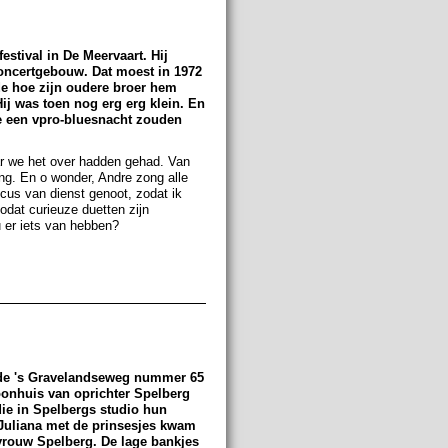
estival in De Meervaart. Hij
Concertgebouw. Dat moest in 1972
de hoe zijn oudere broer hem
ij was toen nog erg erg klein. En
we een vpro-bluesnacht zouden
r we het over hadden gehad. Van
ing. En o wonder, Andre zong alle
cus van dienst genoot, zodat ik
dat curieuze duetten zijn
 er iets van hebben?
an de 's Gravelandseweg nummer 65
onhuis van oprichter Spelberg
die in Spelbergs studio hun
 Juliana met de prinsesjes kwam
vrouw Spelberg. De lage bankjes