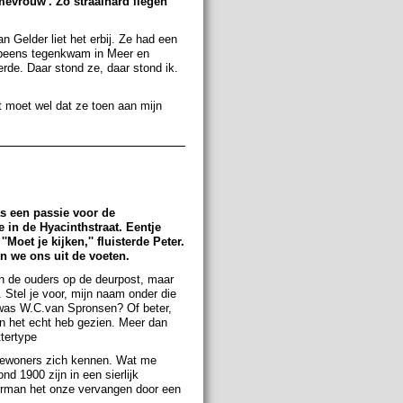
mevrouw'. Zo straalhard liegen
an Gelder liet het erbij. Ze had een
 opeens tegenkwam in Meer en
erde. Daar stond ze, daar stond ik.
 moet wel dat ze toen aan mijn
as een passie voor de
in de Hyacinthstraat. Eentje
Moet je kijken,'' fluisterde Peter.
n we ons uit de voeten.
n de ouders op de deurpost, maar
Stel je voor, mijn naam onder die
 was W.C.van Spronsen? Of beter,
 in het echt heb gezien. Meer dan
ttertype
n bewoners zich kennen. Wat me
 1900 zijn in een sierlijk
buurman het onze vervangen door een