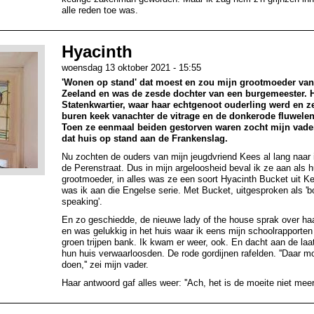
alle reden toe was.
Hyacinth
woensdag 13 oktober 2021 - 15:55
'Wonen op stand' dat moest en zou mijn grootmoeder van
Zeeland en was de zesde dochter van een burgemeester. 
Statenkwartier, waar haar echtgenoot ouderling werd en ze
buren keek vanachter de vitrage en de donkerode fluwelen
Toen ze eenmaal beiden gestorven waren zocht mijn vade
dat huis op stand aan de Frankenslag.
Nu zochten de ouders van mijn jeugdvriend Kees al lang naar 
de Perenstraat. Dus in mijn argeloosheid beval ik ze aan als 
grootmoeder, in alles was ze een soort Hyacinth Bucket uit K
was ik aan die Engelse serie. Met Bucket, uitgesproken als 'b
speaking'.
En zo geschiedde, de nieuwe lady of the house sprak over ha
en was gelukkig in het huis waar ik eens mijn schoolrapporte
groen trijpen bank. Ik kwam er weer, ook. En dacht aan de laat
hun huis verwaarloosden. De rode gordijnen rafelden. ''Daar mo
doen,'' zei mijn vader.
Haar antwoord gaf alles weer: ''Ach, het is de moeite niet meer