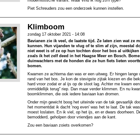
modernistische variant. Waar vind ik nog zo'n type?
Piet Schreuders zou een onderzoek kunnen instellen.
Klimboom
zondag 17 oktober 2021 - 14:08
Bavianen zie ik veel, de laatste tijd. Ze laten zien wat ze 
kunnen. Hun vijanden te vlug of te slim af zijn, meestal 
niet weet is of ze op hun tochten door het bos al uitkijk
zoals ik het zelf deed in het Haagse Meer en Bosch. Bome
duinwachters met de honden die ze hun fiets lieten voort
bomen.
Kwamen ze achterna dan was er een uitweg. Er hingen lange w
rand van het bos. Je kon de stevigste zijtak kiezen en die be
hard vroor zodat er al ijs op de sloot lag. Achter me kwam ee
onmiddellijk terug'' riep. Dan maar verder klimmen. En nu kwam
boomklimmen, die ook iedere baviaan kan dromen.
Onder mijn gewicht boog het uiteinde van de tak gevaarlijk door
het momentdat ik dacht 'nog even' was het te laat. De tak wa
moest loslaten. En ik viel, op het ijs, en er dwars doorheen.
bemodderd, geholpen door vriendjes aan de kant.
Zou een baviaan zoiets overkomen?