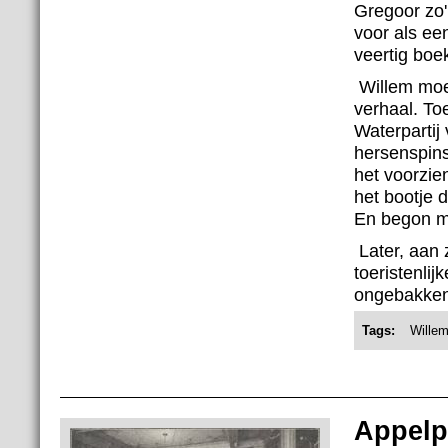
Gregoor zo'
voor als ee
veertig boe
Willem moes
verhaal. To
Waterpartij
hersenspins
het voorzien
het bootje d
En begon me
Later, aan 
toeristenlij
ongebakken
Tags:
Wille
Appelp