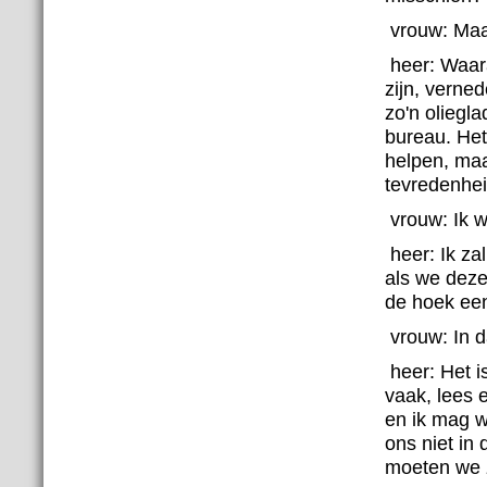
vrouw:
Maa
heer:
Waara
zijn, verned
zo'n oliegl
bureau. Het 
helpen, maa
tevredenhei
vrouw:
Ik 
heer:
Ik za
als we deze
de hoek een
vrouw:
In 
heer:
Het is
vaak, lees 
en ik mag w
ons niet in 
moeten we z