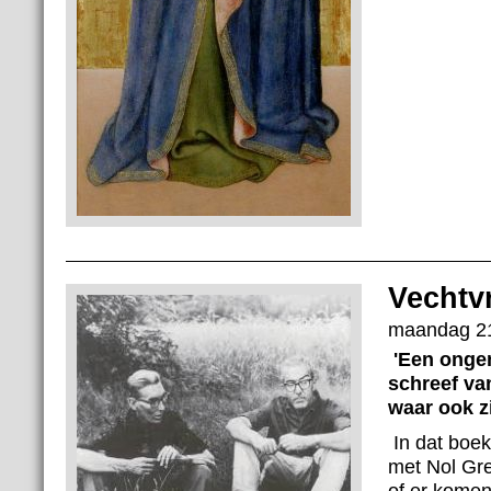
Vechtv
maandag 21
'Een ongen
schreef va
waar ook z
In dat boek
met Nol Gr
of er komen