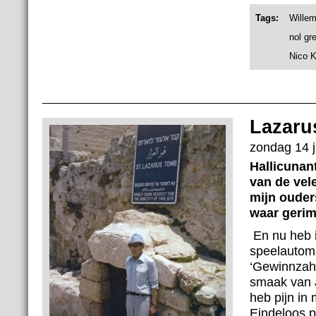
Tags:
Wille
nol gr
Nico 
Lazaru
zondag 14 j
Hallicunant
van de vel
mijn ouder
waar gerim
En nu heb i
speelautoma
‘Gewinnzahl
smaak van J
heb pijn in 
Eindeloos p