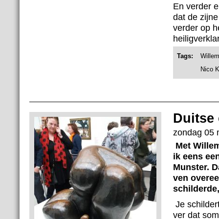
En verder en
dat de zijne
verder op h
heiligverklar
Tags:
Wille
Nico 
Duitse
zondag 05 
Met Willem
ik eens ee
Munster. Da
ven overee
schilderde,
Je schildert
ver dat som