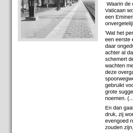
Waarin de o
Vaticaan wo
een Eminent
onvergeteli
'Wat het per
een eerste 
daar ongedw
achter al d
schemert de
wachten me
deze overgan
spoorwegwez
gebruikt voo
grote sugge
noemen. (..
En dan gaat
druk, zij w
evengoed ni
zouden zijn