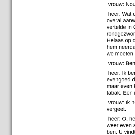
vrouw:
Nou
heer:
Wat u
overal aanw
vertelde in
rondgezwo
Helaas op d
hem
neerdaa
we moeten z
vrouw:
Ben
heer:
Ik be
evengoed da
maar even ka
tabak. Een 
vrouw:
Ik 
vergeet.
heer:
O, he
weer even a
ben. U vind