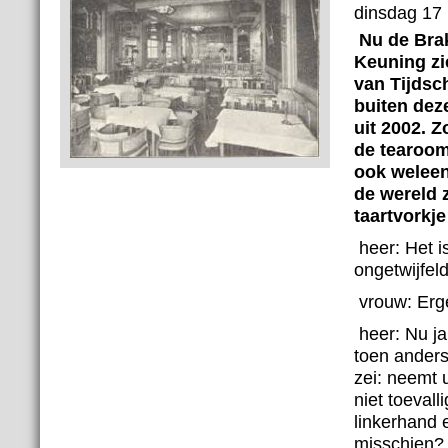
dinsdag 17 
Nu de Brak
Keuning zic
van Tijdsc
buiten deze
uit 2002.
Z
de tearoom
ook weleen
de wereld 
taartvorkje
heer:
Het i
ongetwijfeld
vrouw:
Erg
heer:
Nu ja
toen anders
zei: neemt 
niet toevall
linkerhand e
misschien?