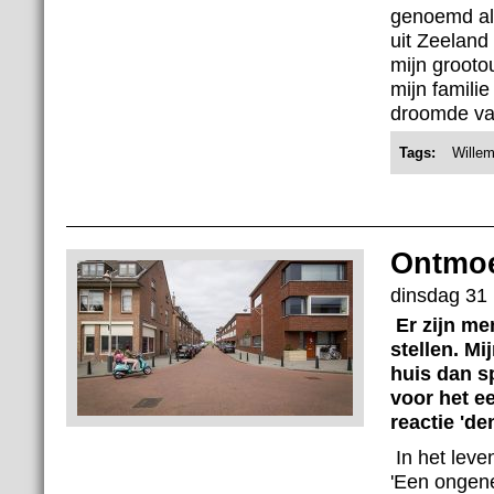
genoemd al
uit Zeelan
mijn grooto
mijn famili
droomde vaa
Tags:
Wille
Ontmoe
dinsdag 31 
Er zijn me
stellen. M
huis dan sp
voor het e
reactie 'de
In het leve
'Een ongene