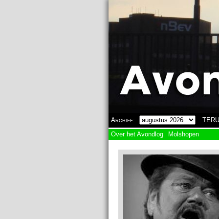
Overslaan en naar de algemene inhoud gaan
Archief:
TERU
Over het Avondlog
Molshopen