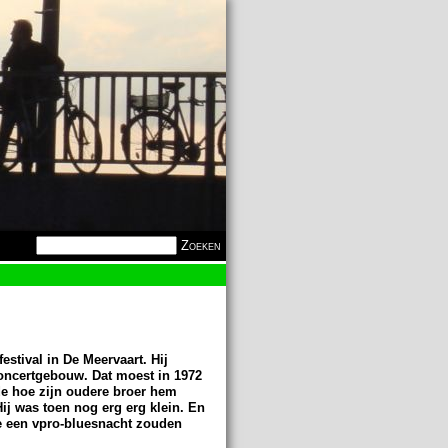
Zoekveld
Zoeken
estival in De Meervaart. Hij
Concertgebouw. Dat moest in 1972
de hoe zijn oudere broer hem
ij was toen nog erg erg klein. En
we een vpro-bluesnacht zouden