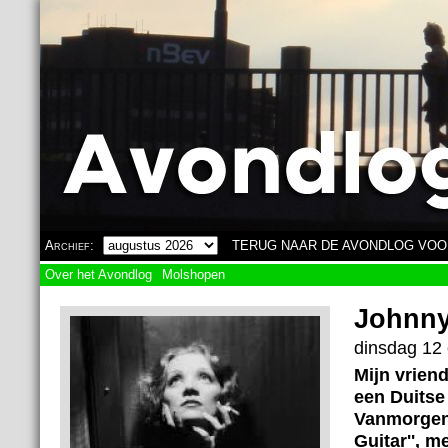
Overslaan en naar de algemene inhoud gaan
Archief:
TERUG NAAR DE AVONDLOG VOO
Over het Avondlog
Molshopen
Johnn
dinsdag 12 
Mijn vrien
een Duitse
Vanmorgen 
Guitar'', m