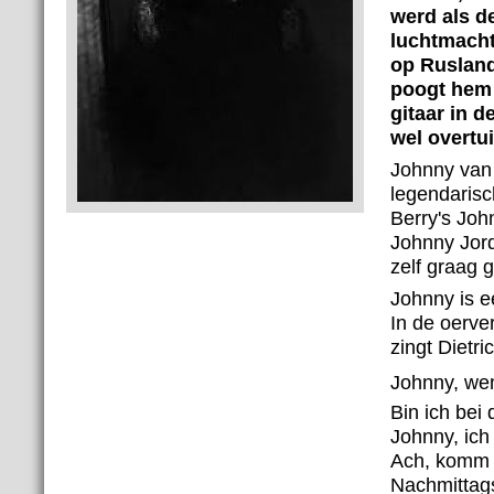
werd als d
luchtmacht
op Rusland
poogt hem 
gitaar in d
wel overtu
Johnny van
legendarisc
Berry's Joh
Johnny Jord
zelf graag 
Johnny is e
In de oerver
zingt Dietr
Johnny, wen
Bin ich bei
Johnny, ich 
Ach, komm 
Nachmittags