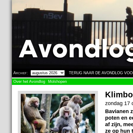
Overslaan en naar de algemene inhoud gaan
Archief:
TERUG NAAR DE AVONDLOG VOO
Over het Avondlog
Molshopen
Klimb
zondag 17 o
Bavianen zi
poten en e
af zijn, me
ze op hun 