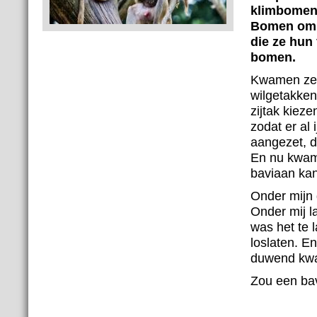
klimbomen,
Bomen om j
die ze hun 
bomen.
Kwamen ze 
wilgetakken
zijtak kiez
zodat er al
aangezet, d
En nu kwam 
baviaan ka
Onder mijn 
Onder mij la
was het te 
loslaten. En
duwend kwa
Zou een ba