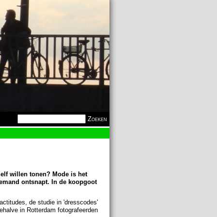
Zoekveld
Zoeken
elf willen tonen? Mode is het
emand ontsnapt. In de koopgoot
ctitudes, de studie in 'dresscodes'
Behalve in Rotterdam fotografeerden