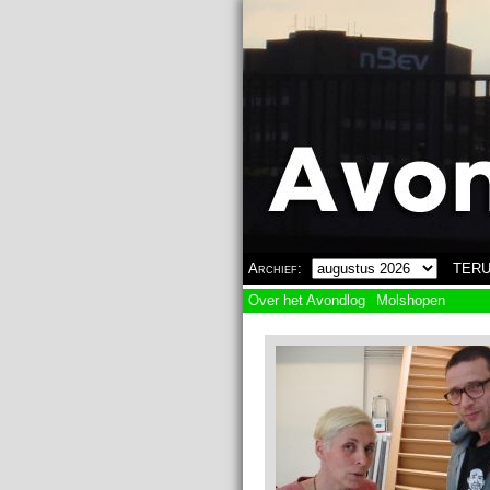
Overslaan en naar de algemene inhoud gaan
Archief:
TERU
Over het Avondlog
Molshopen