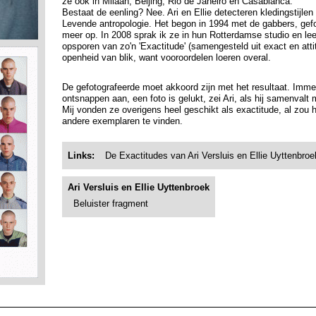
ze ook in Milaan, Beijing, Rio de Janeiro en Casablanca.
Bestaat de eenling? Nee. Ari en Ellie detecteren kledingstijl
Levende antropologie. Het begon in 1994 met de gabbers, gefo
meer op. In 2008 sprak ik ze in hun Rotterdamse studio en leer
opsporen van zo'n 'Exactitude' (samengesteld uit exact en atti
openheid van blik, want vooroordelen loeren overal.
De gefotografeerde moet akkoord zijn met het resultaat. Immer
ontsnappen aan, een foto is gelukt, zei Ari, als hij samenvalt 
Mij vonden ze overigens heel geschikt als exactitude, al zou h
andere exemplaren te vinden.
Links:
De Exactitudes van Ari Versluis en Ellie Uyttenbroe
Ari Versluis en Ellie Uyttenbroek
Beluister fragment