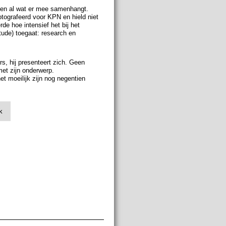
en en al wat er mee samenhangt.
tografeerd voor KPN en hield niet
de hoe intensief het bij het
tude) toegaat: research en
s, hij presenteert zich. Geen
met zijn onderwerp.
et moeilijk zijn nog negentien
k