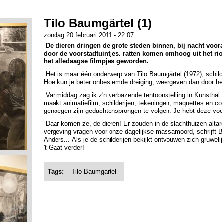
Tilo Baumgärtel (1)
zondag 20 februari 2011 - 22:07
De dieren dringen de grote steden binnen, bij nacht voora
door de voorstadtuintjes, ratten komen omhoog uit het rio
het alledaagse filmpjes geworden.
Het is maar één onderwerp van Tilo Baumgärtel (1972), schilde
Hoe kun je beter onbestemde dreiging, weergeven dan door hem
Vanmiddag zag ik z'n verbazende tentoonstelling in Kunsthal
maakt animatiefilm, schilderijen, tekeningen, maquettes en c
genoegen zijn gedachtensprongen te volgen. Je hebt deze voors
Daar komen ze, de dieren! Er zouden in de slachthuizen al
vergeving vragen voor onze dagelijkse massamoord, schrijft 
Anders... Als je de schilderijen bekijkt ontvouwen zich gruweli
't Gaat verder!
Tags:
Tilo Baumgartel