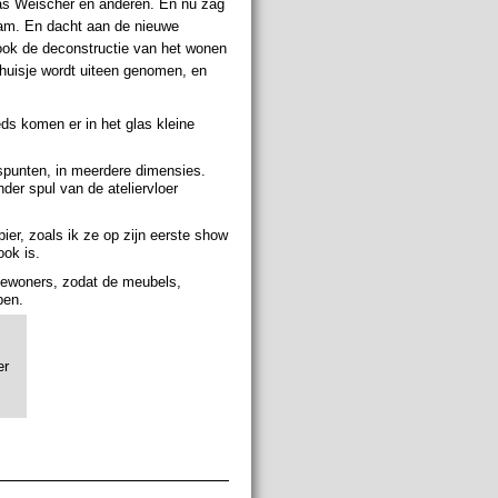
hias Weischer en anderen. En nu zag
dam. En dacht aan de nieuwe
 ook de deconstructie van het wonen
huisje wordt uiteen genomen, en
ds komen er in het glas kleine
tspunten, in meerdere dimensies.
der spul van de ateliervloer
pier, zoals ik ze op zijn eerste show
ook is.
bewoners, zodat de meubels,
pen.
er