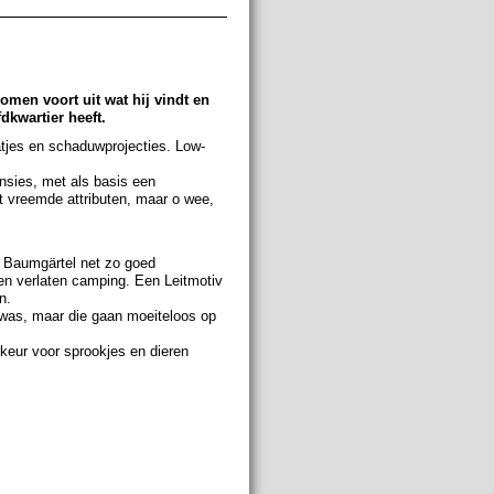
komen voort uit wat hij vindt en
dkwartier heeft.
tjes en schaduwprojecties. Low-
ensies, met als basis een
t vreemde attributen, maar o wee,
j Baumgärtel net zo goed
een verlaten camping. Een Leitmotiv
n.
7 was, maar die gaan moeiteloos op
keur voor sprookjes en dieren