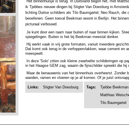
Het binnenhuisje is terug. In Duitsland begon het, met Matt­
ik Tjebbes nieuwe dingen bij Stigter Van Does­burg in Amster
lichting Duitse schilders als Tilo Baumgartel, Neo Rauch, die
beoefenen. Geen toeval Beekman woont in Ber­lijn. Het binnen
picturaal verbouwd.
Je kunt door een raam naar buiten of naar binnen kijken. Stee
spiegelingen. Buiten is het bij Beekman meestal donker.
Hij werkt vaak in vrij grote formaten, vanuit meerdere gezich
Dat komt ook terug in de verfoppervlakken, waar cement en an
meespeelt.
In deze 'Solo' zitten ook kleine zwartwitte schilderingen op pa
in het Haagse GEM zag, waarin de fijnschilder spreekt die hij 
Maar de benauwenis van het binnenhuis overheerst. Zonder 
wanden, ramen en vloeren op je af komen. Of je juist ontsnap
Links:
Stigter Van Doesburg
Tags:
Tjebbe Beekman
Matthias Weisch
Tilo Baumgartel