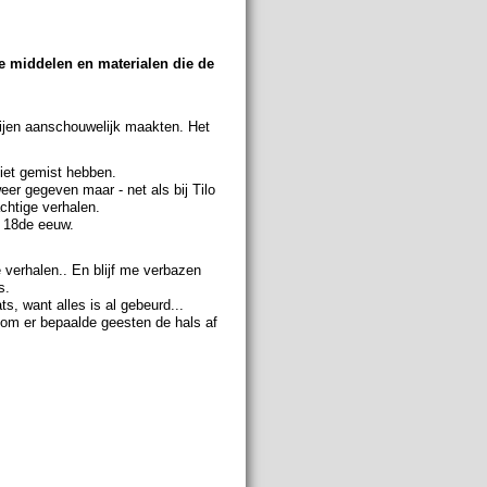
 middelen en materialen die de
tijen aanschouwelijk maakten. Het
niet gemist hebben.
eer gegeven maar - net als bij Tilo
chtige verhalen.
e 18de eeuw.
e verhalen.. En blijf me verbazen
s.
ts, want alles is al gebeurd...
 om er bepaalde geesten de hals af