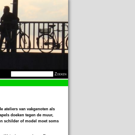
Zoekveld
Zoeken
e ateliers van vakgenoten als
Stapels doeken tegen de muur,
en schilder of model moet soms