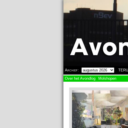
Overslaan en naar de algemene inhoud gaan
Archief:
TERU
Over het Avondlog
Molshopen