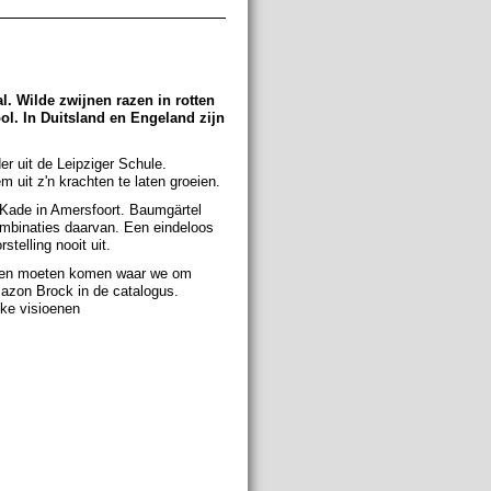
l. Wilde zwijnen razen in rotten
ol. In Duitsland en Engeland zijn
r uit de Leipziger Schule.
 uit z'n krachten te laten groeien.
 Kade in Amersfoort. Baumgärtel
ombinaties daarvan. Een eindeloos
telling nooit uit.
taren moeten komen waar we om
Bazon Brock in de catalogus.
jke visioenen