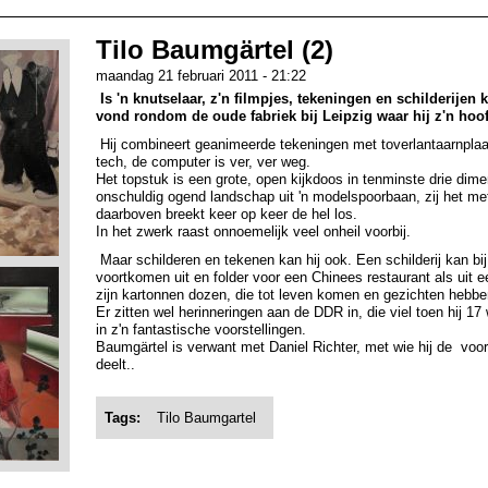
Tilo Baumgärtel (2)
maandag 21 februari 2011 - 21:22
Is 'n knutselaar, z'n filmpjes, tekeningen en schilderijen 
vond rondom de oude fabriek bij Leipzig waar hij z'n hoof
Hij combineert geanimeerde tekeningen met toverlantaarnplaa
tech, de computer is ver, ver weg.
Het topstuk is een grote, open kijkdoos in tenminste drie dim
onschuldig ogend landschap uit 'n modelspoorbaan, zij het me
daarboven breekt keer op keer de hel los.
In het zwerk raast onnoemelijk veel onheil voorbij.
Maar schilderen en tekenen kan hij ook. Een schilderij kan bi
voortkomen uit en folder voor een Chinees restaurant als uit 
zijn kartonnen dozen, die tot leven komen en gezichten hebbe
Er zitten wel herinneringen aan de DDR in, die viel toen hij 1
in z'n fantastische voorstellingen.
Baumgärtel is verwant met Daniel Richter, met wie hij de voor
deelt..
Tags:
Tilo Baumgartel