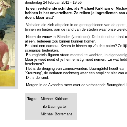
donderdag 24 februari 2011 - 19:56
Is een vertellende schilder, als Michael Kirkham of Mic
hebben is het onvertelbare. Ze reiken je ingredienten aan d
doen. Maar wat?
Verhalen die zich afspelen in de grensgebieden van de geest
binnen en buiten, aan de rand van de steden waar onze wereld
Neem de vrouw in 'Blender' (verblinder). De buitendeur staat o
alleen. Iedereen zou binnen kunnen komen.
Er staat een camera. Kwam ie binnen op z'n drie poten? Ze lijk
scenarios bedenken.
Baumgärtels figuren staan meestal te wachten, in eigenaardige s
Maar je weet nooit of je hem ernstig moet nemen. En wat hebb
betekenen?
Het is de dreiging van zomeravonden, Baumgärtel houdt van 
'Kreuzung', de verlaten nachtweg waar een stoplicht niet van
Dit is de rand.
Morgen in de Avonden meer over de verbazende Baumgärtel i
Tags:
Michael Kirkham
Tilo Baumgartel
Michäel Borremans