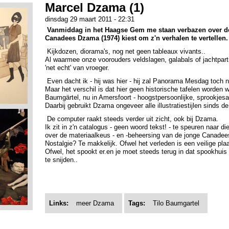
Marcel Dzama (1)
dinsdag 29 maart 2011 - 22:31
Vanmiddag in het Haagse Gem me staan verbazen over de
Canadees Dzama (1974) kiest om z'n verhalen te vertellen.
Kijkdozen, diorama's, nog net geen tableaux vivants..
Al waarmee onze voorouders veldslagen, galabals of jachtpar
'net echt' van vroeger.
Even dacht ik - hij was hier - hij zal Panorama Mesdag toch 
Maar het verschil is dat hier geen historische tafelen worden w
Baumgärtel, nu in Amersfoort - hoogstpersoonlijke, sprookjesa
Daarbij gebruikt Dzama ongeveer alle illustratiestijlen sinds d
De computer raakt steeds verder uit zicht, ook bij Dzama.
Ik zit in z'n catalogus - geen woord tekst! - te speuren naar di
over de materiaalkeus - en -beheersing van de jonge Canadee
Nostalgie? Te makkelijk. Ofwel het verleden is een veilige plaa
Ofwel, het spookt er.en je moet steeds terug in dat spookhuis
te snijden..
Links:
meer Dzama
Tags:
Tilo Baumgartel