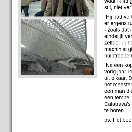
waar ik lang
stil, niet ve
Hij had ver
er ergens t
- zoals dat 
eindelijk v
zelfde: 'ik
machinist g
hulptroepen
Na een kop
vorig jaar r
uit elkaar. 
het meester
een man die
een tempel m
Calatrava's
te horen.
ps. Het boek