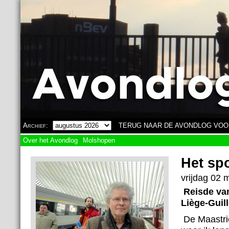
Overslaan en naar de algemene inhoud gaan
Archief:
TERUG NAAR DE AVONDLOG VOO
Over het Avondlog
Molshopen
Het spo
vrijdag 02 
Reisde van
Liège-Guill
De Maastric