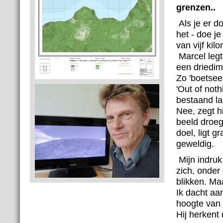
grenzen..
Als je er d
het - doe j
van vijf kil
Marcel legt 
een driedim
Zo 'boetseer
'Out of noth
bestaand la
Nee, zegt hi
beeld droeg
doel, ligt g
geweldig.
Mijn indruk 
zich, onder 
blikken. Maa
Ik dacht aa
hoogte van 
Hij herkent 