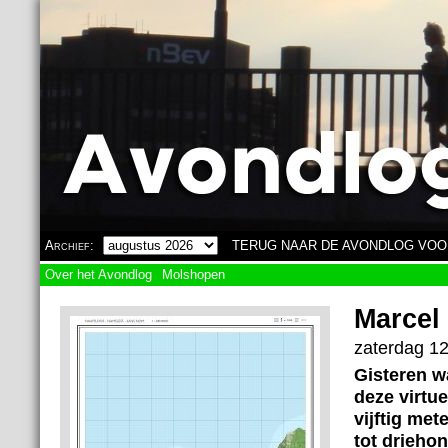
Overslaan en naar de algemene inhoud gaan
Archief:
TERUG NAAR DE AVONDLOG VOO
Over het Avondlog
Molshopen
Marcel
zaterdag 12
Gisteren wa
deze virtue
vijftig met
tot driehon